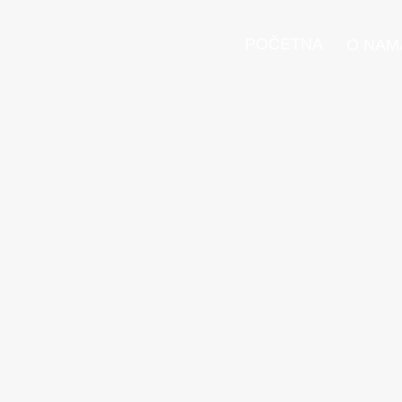
POČETNA
O NA