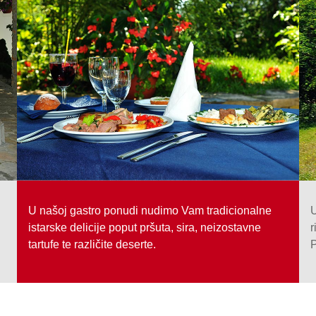
U našoj gastro ponudi nudimo Vam tradicionalne
U
istarske delicije poput pršuta, sira, neizostavne
r
tartufe te različite deserte.
P