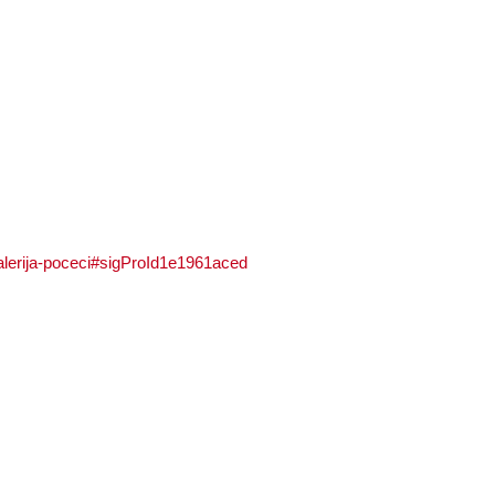
galerija-poceci#sigProId1e1961aced